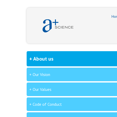
Ho
About us
Our Vision
Our Values
Code of Conduct