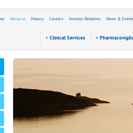
me
About us
History
Careers
Investor Relations
News & Event
Clinical Services
Pharmacovigil